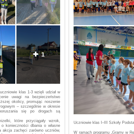
1
czniowie klas 1-3 wzięli udział w
cenie uwagi na bezpieczeństwo
ższej okolicy, promując noszenie
rogowym – szczególnie w okresie
poruszania się po drogach są
zelki, które przyciągały wzrok,
Uczniowie klas I–III Szkoły Podst
 o konieczności dbania o własne
a akcja zachęci zarówno uczniów,
W ramach programu „Gramy w Ręc