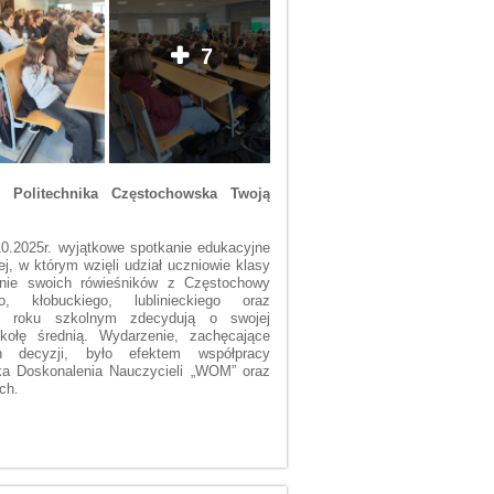
7
 Politechnika Częstochowska Twoją
0.2025r. wyjątkowe spotkanie edukacyjne
ej, w którym wzięli udział uczniowie klasy
ronie swoich rówieśników z Częstochowy
o, kłobuckiego, lublinieckiego oraz
 roku szkolnym zdecydują o swojej
kołę średnią. Wydarzenie, zachęcające
 decyzji, było efektem współpracy
dka Doskonalenia Nauczycieli „WOM” oraz
ch.