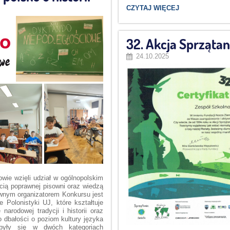
MUZYKA
CZYTAJ WIĘCEJ
WYPEŁNIŁA
DZIŚ
NASZĄ
SZKOŁĘ!:
32. Akcja Sprzątan
24.10.2025
wie wzięli udział w ogólnopolskim
cią poprawnej pisowni oraz wiedzą
łównym organizatorem Konkursu jest
 Polonistyki UJ, które kształtuje
arodowej tradycji i historii oraz
dbałości o poziom kultury języka
dbyły się w dwóch kategoriach