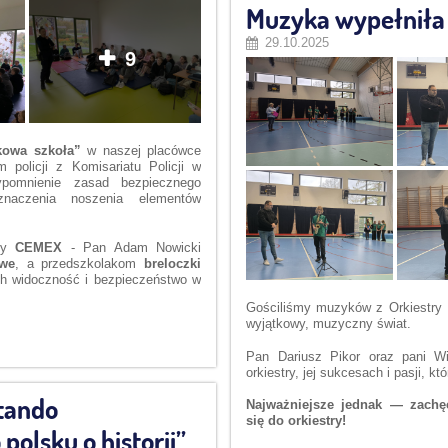
CZĘSTOCHOWSKIEJ:
Muzyka wypełniła 
29.10.2025
9
kowa szkoła”
w naszej placówce
 policji z Komisariatu Policji w
ypomnienie zasad bezpiecznego
naczenia noszenia elementów
rmy
CEMEX
- Pan Adam Nowicki
owe
, a przedszkolakom
breloczki
ch widoczność i bezpieczeństwo w
Gościliśmy muzyków z Orkiestry D
wyjątkowy, muzyczny świat.
Pan Dariusz Pikor oraz pani Wiol
orkiestry, jej sukcesach i pasji, 
ktando
Najważniejsze jednak — zachę
się do orkiestry!
polsku o historii”