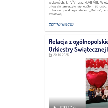
wiekowych: kl.IV-VI oraz kl.VII-VIII. W e
ortografii zmierzyło się ogółem 26 osób.
o historii polskiego statku ,,Batory”, a
światowej.
XIII
CZYTAJ WIĘCEJ
OGÓLNOPOLSKIE
DYKTANDO
NIEPODLEGŁOŚCIOWE
,,PO
Relacja z ogólnopolskie
POLSKU
O
Orkiestry Świąteczne
HISTORII”:
20.10.2025