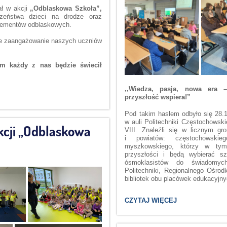
ał w akcji
„Odblaskowa Szkoła”,
czeństwa dzieci na drodze oraz
elementów odblaskowych.
uje zaangażowanie naszych uczniów
om każdy z nas będzie świecił
,,Wiedza, pasja, nowa era –
przyszłość wspiera!”
Pod takim hasłem odbyło się 28.1
w auli Politechniki Częstochowski
kcji „Odblaskowa
VIII. Znaleźli się w licznym g
i powiatów: częstochowskieg
myszkowskiego, którzy w tym
przyszłości i będą wybierać sz
ósmoklasistów do świadomych
Politechniki, Regionalnego Ośro
bibliotek obu placówek edukacyjny
SPOTKANIE
CZYTAJ WIĘCEJ
EDUKACYJNE
NA
POLITECHNICE