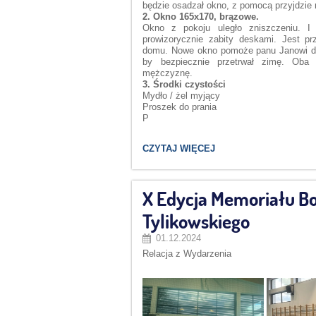
będzie osadzał okno, z pomocą przyjdzie
2. Okno 165x170, brązowe.
Okno z pokoju uległo zniszczeniu. I 
prowizorycznie zabity deskami. Jest p
domu. Nowe okno pomoże panu Janowi do
by bezpiecznie przetrwał zimę. Oba
mężczyznę.
3. Środki czystości
Mydło / żel myjący
Proszek do prania
P
SERDECZNIE
CZYTAJ WIĘCEJ
ZAPRASZAMY
DO
UDZIAŁU
W
X Edycja Memoriału B
AKCJI
„SZLACHETNA
Tylikowskiego
PACZKA”!:
01.12.2024
Relacja z Wydarzenia