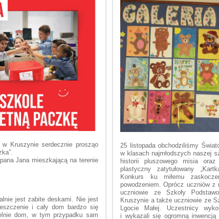
i w Kruszynie serdecznie proszą
o
25 listopada obchodziliśmy
Świat
zka”.
w klasach najmłodszych naszej s
pana Jana mieszkającą na terenie
historii pluszowego misia
oraz
plastyczny zatytułowany
„Kartka
Konkurs ku miłemu zaskoczen
powodzeniem. Oprócz uczniów z na
uczniowie ze
Szkoły Podstawo
lnie jest zabite deskami. Nie jest
Kruszynie a także uczniowie ze S
ieszczenie i cały dom bardzo się
Lgocie Małej. Uczestnicy wykor
elnie dom, w tym przypadku sam
i wykazali się ogrom
ną inwencją 