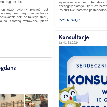
 mu druga osoba.
wykonane zgodnie z tematyką k
szczegóły
dlatego jury miało bard
ten otwór okienny również jest
Po burzliwej naradzie postanowion
rzyczyną znacznego wychłodzenia
prowadzić dom do takiego stanu,
DZIEŃ
CZYTAJ WIĘCEJ
 okna zostaną wprawione przez
PLUSZOWEGO
MISIA :
Konsultacje
01.12.2024
ogdana