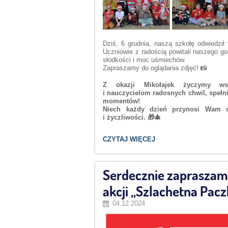
Dziś, 6 grudnia, naszą szkołę odwiedził
Uczniowie z radością powitali naszego go
słodkości i moc uśmiechów.
Zapraszamy do oglądania zdjęć! 📸
Z okazji Mikołajek życzymy ws
i nauczycielom radosnych chwil, spełn
momentów!
Niech każdy dzień przynosi Wam od
i życzliwości. 🎁🎄
ŚWIĘTY
CZYTAJ WIĘCEJ
MIKOŁAJ
ODWIEDZIŁ
NASZĄ
SZKOŁĘ!
Serdecznie zapraszam
🎅:
akcji „Szlachetna Pacz
04.12.2024