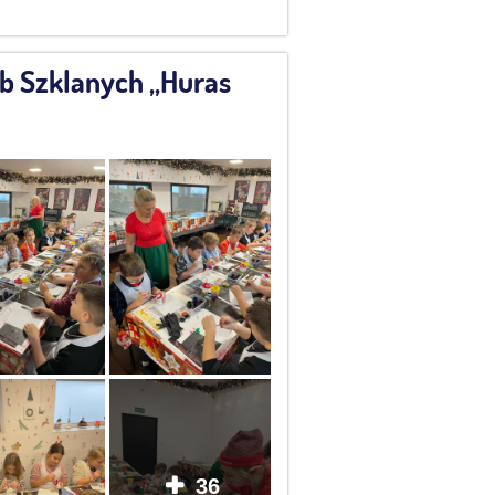
b Szklanych „Huras
36