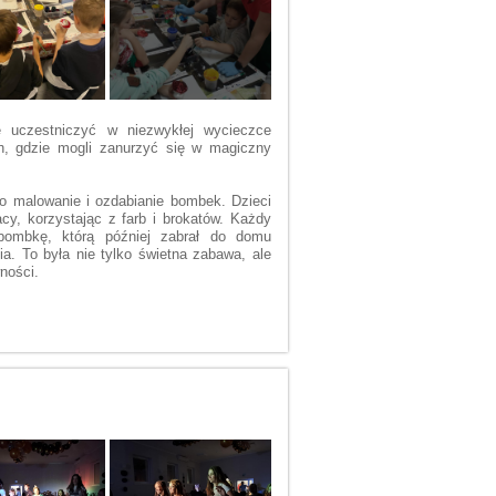
ę
uczestniczy
ć
w niezwyk
ł
ej wycieczce
, gdzie mogli zanurzy
ć
si
ę
w magiczny
o malowanie i ozdabianie bombek. Dzieci
cy, korzystaj
ą
c z farb
i
brokat
ó
w
.
Ka
ż
dy
bombk
ę
, kt
ó
r
ą
p
óź
niej zabra
ł
do domu
ia. To by
ł
a nie tylko
ś
wietna zabawa, ale
wno
ś
ci
.