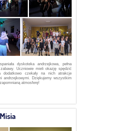
paniała dyskoteka andrzejkowa, pełna
 zabawy. Uczniowie mieli okazję spędzić
a dodatkowo czekały na nich atrakcje
mi andrzejkowymi. Dziękujemy wszystkim
iezapomnianą atmosferę!
 Misia