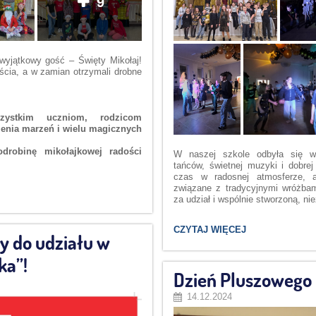
9
 wyjątkowy gość – Święty Mikołaj!
ścia, a w zamian otrzymali drobne
zystkim uczniom, rodzicom
ienia marzeń i wielu magicznych
robinę mikołajkowej radości
W naszej szkole odbyła się ws
tańców, świetnej muzyki i dobrej
czas w radosnej atmosferze, 
związane z tradycyjnymi wróżba
za udział i wspólnie stworzoną, n
ANDRZEJKI:
CZYTAJ WIĘCEJ
y do udziału w
ka”!
Dzień Pluszowego
14.12.2024