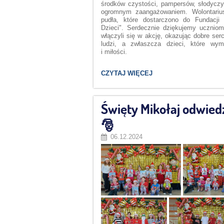
środków czystości, pampersów, słodyczy
ogromnym zaangażowaniem. Wolontariu
pudła, które dostarczono do Fundacji
Dzieci". Serdecznie dziękujemy uczniom
włączyli się w akcję, okazując dobre ser
ludzi, a zwłaszcza dzieci, które wyma
i miłości.
ZOSTAŃ
CZYTAJ WIĘCEJ
ŚWIĘTYM
MIKOŁAJEM
-
2024
Święty Mikołaj odwiedz
:
🎅
06.12.2024