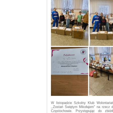
W listopadzie Szkolny Klub Wolontaria
,,Zostań Świętym Mikołajem" na rzecz 
Częstochowie. Przystępując do zbiór