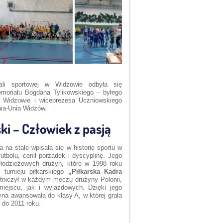
ali sportowej w Widzowie odbyła się
emoriału Bogdana Tylikowskiego – byłego
 Widzowie i wiceprezesa Uczniowskiego
ia-Unia Widzów.
i – Człowiek z pasją
a na stałe wpisała się w historię sportu w
utbolu, cenił porządek i dyscyplinę. Jego
odzieżowych drużyn, które w 1998 roku
o turnieju piłkarskiego
„Piłkarska Kadra
tniczył w każdym meczu drużyny Polonii,
iejscu, jak i wyjazdowych. Dzięki jego
a awansowała do klasy A, w której grała
 do 2011 roku.