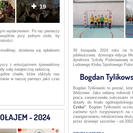
19
wym wydarzeniem. Po raz pierwszy
 wspólnie przy jednym stole, by
iskości.
odlitwy, dzielenia się opłatkiem
30 listopada 2024 roku na h
jubileuszowa, dziesiąta edycja M
dyrektora Szkoły Podstawowej w
Ludowego Klubu Sportowego Polon
zyscy z entuzjazmem śpiewaliśmy
niły salę świąteczną radością.
ólne chwile, które zbliżyły nas
Bogdan Tylikowsk
stanie w naszej pamięci jako czas
Bogdan Tylikowski to postać, któr
Widzowie. Jako oddany miłośnik f
praca zaowocowała sukcesami mł
dotarły do finału ogólnopolskieg
Czeka”
. Bogdan Tylikowski uczes
zarówno tych rozgrywanych na m
OŁAJEM - 2024
zaangażowaniu młodzieżowa drużyn
przez dziewięć sezonów – od 2002