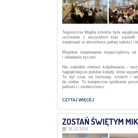
Tegoroczna Wigilia szkolna była wyjątko
uczniowie z wszystkich klas zasiedli
świętować w atmosferze pełnej radości i bl
Wspólne świętowanie rozpoczęliśmy od m
i składania życzeń.
Nie zabrakło również kolędowania – ws
najpiękniejsze polskie kolędy, które wypeł
To był czas na rozmowy, śmiech i wsp
do siebie. To świąteczne spotkanie pozo
jedności i serdeczności.
WIGILIA
CZYTAJ WIĘCEJ
SZKOLNA
2024:
ZOSTAŃ ŚWIĘTYM MIK
16.12.2024