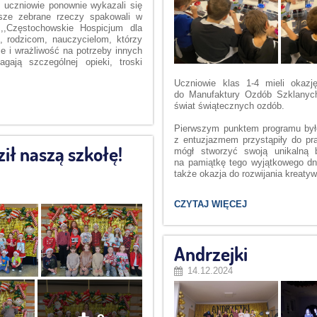
 uczniowie ponownie wykazali się
sze zebrane rzeczy spakowali w
 ,,Częstochowskie Hospicjum dla
, rodzicom, nauczycielom, którzy
ce i wrażliwość na potrzeby innych
gają szczególnej opieki, troski
Uczniowie klas 1-4 mieli okazj
do Manufaktury Ozd
ó
b Szklanych
ś
wiat
ś
wi
ą
tecznych ozd
ó
b.
Pierwszym punktem programu by
ł
z entuzjazmem przyst
ą
pi
ł
y do pra
ił naszą szkołę!
m
ó
g
ł
stworzy
ć
swoj
ą
unikaln
ą
na pami
ą
tk
ę
tego wyj
ą
tkowego dn
tak
ż
e okazja do rozwijania kreaty
MANUFAKTURA
CZYTAJ WIĘCEJ
OZDÓB
SZKLANYCH
„HURAS
FAMILY” :
Andrzejki
14.12.2024