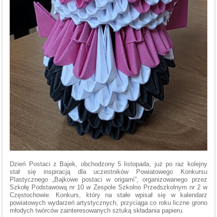
Dzień Postaci z Bajek, obchodzony 5 listopada, już po raz kolejny
stał się inspiracją dla uczestników Powiatowego Konkursu
Plastycznego „Bajkowe postaci w origami”, organizowanego przez
Szkołę Podstawową nr 10 w Zespole Szkolno Przedszkolnym nr 2 w
Częstochowie. Konkurs, który na stałe wpisał się w kalendarz
powiatowych wydarzeń artystycznych, przyciąga co roku liczne grono
młodych twórców zainteresowanych sztuką składania papieru.