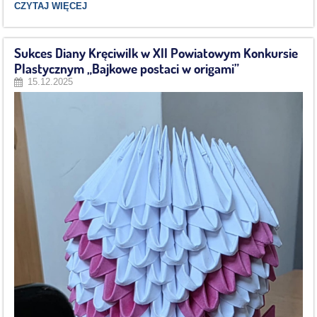
PORADNIK
CZYTAJ WIĘCEJ
BEZPIECZEŃSTWA:
Sukces Diany Kręciwilk w XII Powiatowym Konkursie
Plastycznym „Bajkowe postaci w origami”
15.12.2025