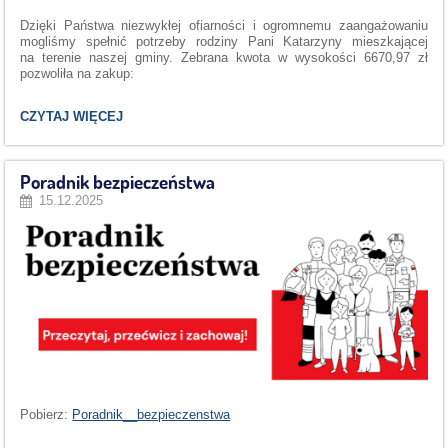
Dzięki Państwa niezwykłej ofiarności i ogromnemu zaangażowaniu
mogliśmy spełnić potrzeby rodziny Pani Katarzyny mieszkającej
na terenie naszej gminy. Zebrana kwota w wysokości 6670,97 zł
pozwoliła na zakup:
FINAŁ
CZYTAJ WIĘCEJ
SZLACHETNEJ
PACZKI
2025:
Poradnik bezpieczeństwa
15.12.2025
Pobierz:
Poradnik__bezpieczenstwa