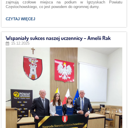
zajmują czołowe miejsca na podium w Igrzyskach Powiatu
Częstochowskiego, co jest powodem do ogromnej dumy.
GALA
CZYTAJ WIĘCEJ
MISTRZÓW
SPORTU
POWIATU
CZĘSTOCHOWSKIEGO:
Wspaniały sukces naszej uczennicy – Amelii Rak
15.12.2025