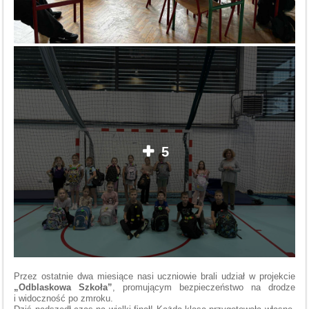
5
Przez ostatnie dwa miesiące nasi uczniowie brali udział w projekcie
„Odblaskowa Szkoła”
, promującym bezpieczeństwo na drodze
i widoczność po zmroku.