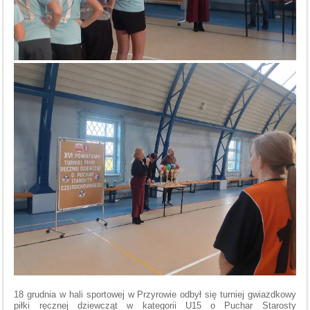
18 grudnia w hali sportowej w Przyrowie odbył się turniej gwiazdkowy
piłki ręcznej dziewcząt w kategorii U15 o Puchar Starosty