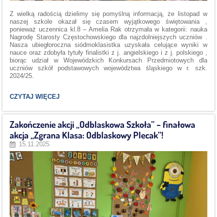
Z wielką radością dzielimy się pomyślną informacją, że listopad w
naszej szkole okazał się czasem wyjątkowego świętowania ,
ponieważ uczennica kl.8 – Amelia Rak otrzymała w kategorii: nauka
Nagrodę Starosty Częstochowskiego dla najzdolniejszych uczniów .
Nasza ubiegłoroczna siódmoklasistka uzyskała celujące wyniki w
nauce oraz zdobyła tytuły finalistki z j. angielskiego i z j. polskiego ,
biorąc udział w Wojewódzkich Konkursach Przedmiotowych dla
uczniów szkół podstawowych województwa śląskiego w r. szk.
2024/25.
WSPANIAŁY
CZYTAJ WIĘCEJ
SUKCES
NASZEJ
UCZENNICY
Zakończenie akcji „Odblaskowa Szkoła” – finałowa
–
AMELII
akcja „Zgrana Klasa: Odblaskowy Plecak”!
RAK:
15.11.2025