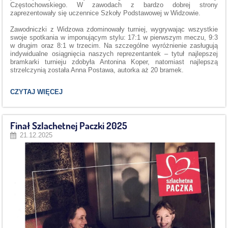
Częstochowskiego. W zawodach z bardzo dobrej strony
zaprezentowały się uczennice Szkoły Podstawowej w Widzowie.
Zawodniczki z Widzowa zdominowały turniej, wygrywając wszystkie
swoje spotkania w imponującym stylu: 17:1 w pierwszym meczu, 9:3
w drugim oraz 8:1 w trzecim. Na szczególne wyróżnienie zasługują
indywidualne osiągnięcia naszych reprezentantek – tytuł najlepszej
bramkarki turnieju zdobyła Antonina Koper, natomiast najlepszą
strzelczynią została Anna Postawa, autorka aż 20 bramek.
SUKCES
CZYTAJ WIĘCEJ
SZCZYPIORNISTEK
Z
WIDZOWA
W
Finał Szlachetnej Paczki 2025
TURNIEJU
21.12.2025
GWIAZDKOWYM: