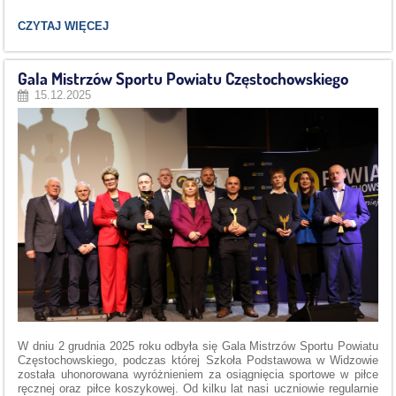
SUKCES
CZYTAJ WIĘCEJ
DIANY
KRĘCIWILK
W
Gala Mistrzów Sportu Powiatu Częstochowskiego
XII
POWIATOWYM
15.12.2025
KONKURSIE
PLASTYCZNYM
„BAJKOWE
POSTACI
W
ORIGAMI”:
W dniu 2 grudnia 2025 roku odbyła się Gala Mistrzów Sportu Powiatu
Częstochowskiego, podczas której Szkoła Podstawowa w Widzowie
została uhonorowana wyróżnieniem za osiągnięcia sportowe w piłce
ręcznej oraz piłce koszykowej. Od kilku lat nasi uczniowie regularnie