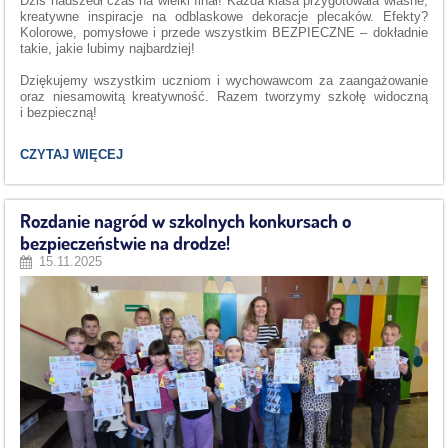
Dziś nadszedł czas na wielki finał! Każda klasa przygotowała własne,
kreatywne inspiracje na odblaskowe dekoracje plecaków. Efekty?
Kolorowe, pomysłowe i przede wszystkim BEZPIECZNE – dokładnie
takie, jakie lubimy najbardziej!
Dziękujemy wszystkim uczniom i wychowawcom za zaangażowanie
oraz niesamowitą kreatywność. Razem tworzymy szkołę widoczną
i bezpieczną!
ZAKOŃCZENIE
CZYTAJ WIĘCEJ
AKCJI
„ODBLASKOWA
SZKOŁA”
–
Rozdanie nagród w szkolnych konkursach o
FINAŁOWA
bezpieczeństwie na drodze!
AKCJA
„ZGRANA
15.11.2025
KLASA:
ODBLASKOWY
PLECAK”!: