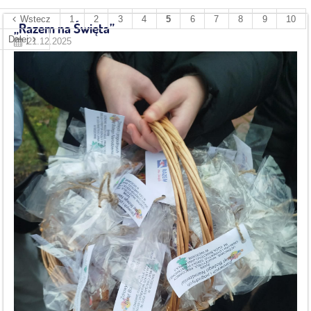
Wstecz
1
2
3
4
5
6
7
8
9
10
„Razem na Święta”
Dalej
21.12.2025