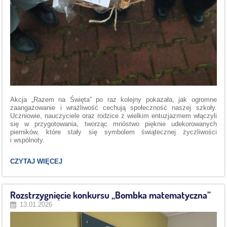
Akcja „Razem na Święta” po raz kolejny pokazała, jak ogromne
zaangażowanie i wrażliwość cechują społeczność naszej szkoły.
Uczniowie, nauczyciele oraz rodzice z wielkim entuzjazmem włączyli
się w przygotowania, tworząc mnóstwo pięknie udekorowanych
pierników, które stały się symbolem świątecznej życzliwości
i wspólnoty.
„RAZEM
CZYTAJ WIĘCEJ
NA
ŚWIĘTA”:
Rozstrzygnięcie konkursu „Bombka matematyczna”
13.01.2026