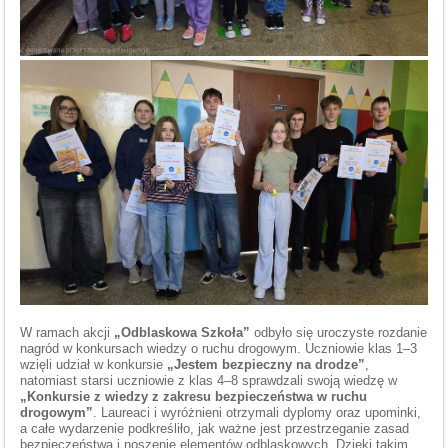
W ramach akcji
„Odblaskowa Szkoła”
odbyło się uroczyste rozdanie
nagród w konkursach wiedzy o ruchu drogowym. Uczniowie klas 1–3
wzięli udział w konkursie
„Jestem bezpieczny na drodze”
,
natomiast starsi uczniowie z klas 4–8 sprawdzali swoją wiedzę w
„Konkursie z wiedzy z zakresu bezpieczeństwa w ruchu
drogowym”
. Laureaci i wyróżnieni otrzymali dyplomy oraz upominki,
a całe wydarzenie podkreśliło, jak ważne jest przestrzeganie zasad
bezpieczeństwa i noszenie elementów odblaskowych. Dzięki takim