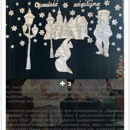
3
W naszej szkole odbyła się uroczysta wigilia szkolna, która
zgromadziła uczniów, nauczycieli oraz pracowników szkoły. Było to
wyjątkowe wydarzenie, pełne świątecznej atmosfery, radości
i wspólnego przeżywania tradycji bożonarodzeniowych.
Centralnym punktem uroczystości było przedstawienie pt.
„Opowieść
wigilijna”
w wykonaniu uczniów klasy 8 pod przewodnictwem pani
Renaty Dryjki. Młodzi aktorzy z dużym zaangażowaniem i talentem
zaprezentowali znaną historię o przemianie serca, dobru i wrażliwości
na drugiego człowieka. Starannie przygotowane role, scenografia oraz