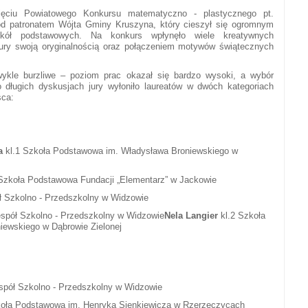
nięciu Powiatowego Konkursu matematyczno - plastycznego pt.
od patronatem Wójta Gminy Kruszyna, który cieszył się ogromnym
zkół podstawowych. Na konkurs wpłynęło wiele kreatywnych
jury swoją oryginalnością oraz połączeniem motywów świątecznych
wykle burzliwe – poziom prac okazał się bardzo wysoki, a wybór
o długich dyskusjach jury wyłoniło laureatów w dwóch kategoriach
sca:
a
kl.1 Szkoła Podstawowa im. Władysława Broniewskiego w
Szkoła Podstawowa Fundacji „Elementarz” w Jackowie
ł Szkolno - Przedszkolny w Widzowie
espół Szkolno - Przedszkolny w Widzowie
Nela Langier
kl.2 Szkoła
ewskiego w Dąbrowie Zielonej
espół Szkolno - Przedszkolny w Widzowie
koła Podstawowa im. Henryka Sienkiewicza w Rzerzęczycach