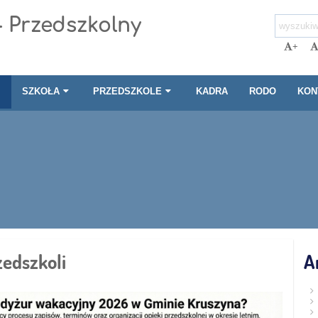
- Przedszkolny
+
I
SZKOŁA
PRZEDSZKOLE
KADRA
RODO
KON
edszkoli
A