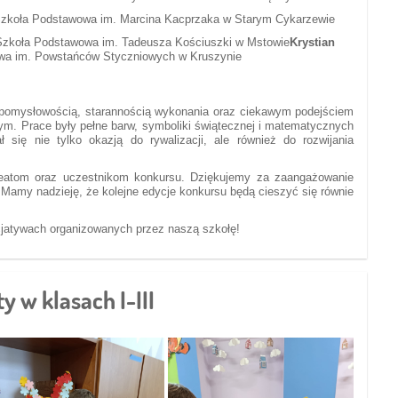
Szkoła Podstawowa im. Marcina Kacprzaka w Starym Cykarzewie
Szkoła Podstawowa im. Tadeusza Kościuszki w Mstowie
Krystian
owa im. Powstańców Styczniowych w Kruszynie
 pomysłowością, starannością wykonania oraz ciekawym podejściem
m. Prace były pełne barw, symboliki świątecznej i matematycznych
ał się nie tylko okazją do rywalizacji, ale również do rozwijania
reatom oraz uczestnikom konkursu. Dziękujemy za zaangażowanie
 Mamy nadzieję, że kolejne edycje konkursu będą cieszyć się równie
cjatywach organizowanych przez naszą szkołę!
 w klasach I-III