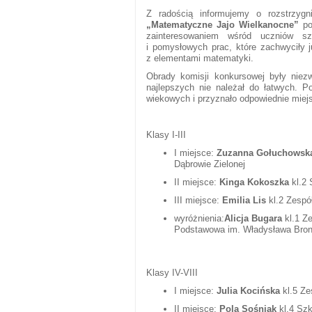
Z radością informujemy o rozstrzyg
„Matematyczne Jajo Wielkanocne”
p
zainteresowaniem wśród uczniów s
i pomysłowych prac, które zachwyciły 
z elementami matematyki.
Obrady komisji konkursowej były niez
najlepszych nie należał do łatwych. P
wiekowych i przyznało odpowiednie miej
Klasy I-III
I miejsce:
Zuzanna Gołuchowsk
Dąbrowie Zielonej
II miejsce:
Kinga Kokoszka
kl.2 
III miejsce:
Emilia Lis
kl.2 Zespó
wyróżnienia:
Alicja Bugara
kl.1 Z
Podstawowa im. Władysława Broni
Klasy IV-VIII
I miejsce:
Julia Kocińska
kl.5 Z
II miejsce:
Pola Sośniak
kl.4 Sz