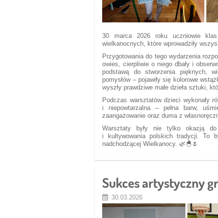
30 marca 2026 roku uczniowie klas 
wielkanocnych, które wprowadziły wszyst
Przygotowania do tego wydarzenia rozpoc
owies, cierpliwie o niego dbały i obserw
podstawą do stworzenia pięknych, wi
pomysłów – pojawiły się kolorowe wstążk
wyszły prawdziwe małe dzieła sztuki, kt
Podczas warsztatów dzieci wykonały ró
i niepowtarzalna – pełna barw, uśmi
zaangażowanie oraz duma z własnoręczn
Warsztaty były nie tylko okazją do
i kultywowania polskich tradycji. To
nadchodzącej Wielkanocy. 🌿🐣🌷
Sukces artystyczny g
30.03.2026