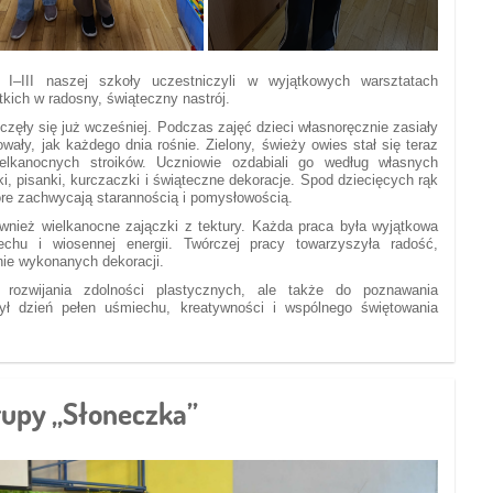
I–III naszej szkoły uczestniczyli w wyjątkowych warsztatach
kich w radosny, świąteczny nastrój.
zęły się już wcześniej. Podczas zajęć dzieci własnoręcznie zasiały
owały, jak każdego dnia rośnie. Zielony, świeży owies stał się teraz
elkanocnych stroików. Uczniowie ozdabiali go według własnych
i, pisanki, kurczaczki i świąteczne dekoracje. Spod dziecięcych rąk
óre zachwycają starannością i pomysłowością.
wnież wielkanocne zajączki z tektury. Każda praca była wyjątkowa
echu i wiosennej energii. Twórczej pracy towarzyszyła radość,
ie wykonanych dekoracji.
 rozwijania zdolności plastycznych, ale także do poznawania
 był dzień pełen uśmiechu, kreatywności i wspólnego świętowania
rupy „Słoneczka”